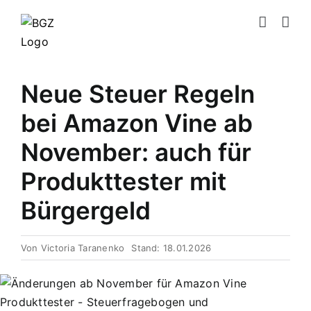
Zum
Inhalt
springen
Neue Steuer Regeln
bei Amazon Vine ab
November: auch für
Produkttester mit
Bürgergeld
Von
Victoria Taranenko
Stand: 18.01.2026