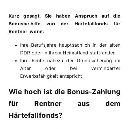
Kurz gesagt, Sie haben Anspruch auf die
Bonusbeihilfe von der Härtefallfonds für
Rentner, wenn:
Ihre Berufsjahre hauptsächlich in der alten
DDR oder in Ihrem Heimatland stattfanden
Ihre Rente nahezu der Grundsicherung im
Alter oder bei verminderter
Erwerbsfähigkeit entspricht
Wie hoch ist die Bonus-Zahlung
für Rentner aus dem
Härtefallfonds?