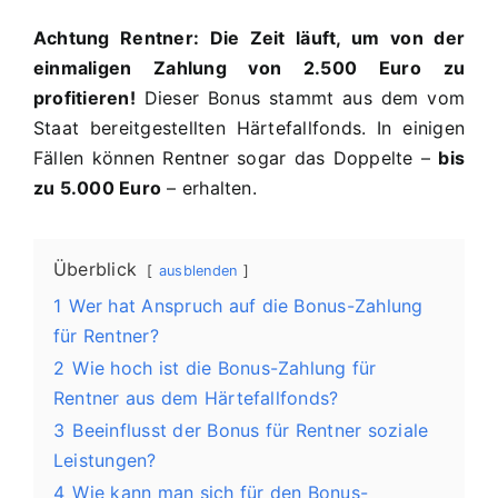
Achtung Rentner: Die Zeit läuft, um von der
einmaligen Zahlung von 2.500 Euro zu
profitieren!
Dieser Bonus stammt aus dem vom
Staat bereitgestellten Härtefallfonds. In einigen
Fällen können Rentner sogar das Doppelte –
bis
zu 5.000 Euro
– erhalten.
Überblick
ausblenden
1
Wer hat Anspruch auf die Bonus-Zahlung
für Rentner?
2
Wie hoch ist die Bonus-Zahlung für
Rentner aus dem Härtefallfonds?
3
Beeinflusst der Bonus für Rentner soziale
Leistungen?
4
Wie kann man sich für den Bonus-