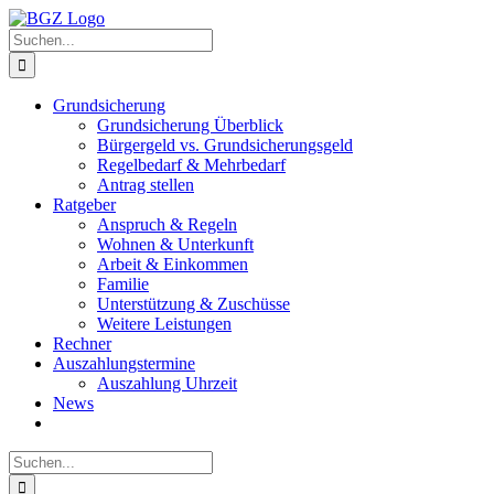
Zum
Inhalt
Suche
springen
nach:
Grundsicherung
Grundsicherung Überblick
Bürgergeld vs. Grundsicherungsgeld
Regelbedarf & Mehrbedarf
Antrag stellen
Ratgeber
Anspruch & Regeln
Wohnen & Unterkunft
Arbeit & Einkommen
Familie
Unterstützung & Zuschüsse
Weitere Leistungen
Rechner
Auszahlungstermine
Auszahlung Uhrzeit
News
Suche
nach: