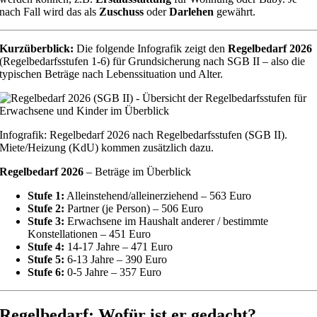
nach Fall wird das als
Zuschuss
oder
Darlehen
gewährt.
Kurzüberblick:
Die folgende Infografik zeigt den
Regelbedarf 2026
(Regelbedarfsstufen 1-6) für Grundsicherung nach SGB II – also die
typischen Beträge nach Lebenssituation und Alter.
Infografik: Regelbedarf 2026 nach Regelbedarfsstufen (SGB II).
Miete/Heizung (KdU) kommen zusätzlich dazu.
Regelbedarf 2026
– Beträge im Überblick
Stufe 1:
Alleinstehend/alleinerziehend – 563 Euro
Stufe 2:
Partner (je Person) – 506 Euro
Stufe 3:
Erwachsene im Haushalt anderer / bestimmte
Konstellationen – 451 Euro
Stufe 4:
14-17 Jahre – 471 Euro
Stufe 5:
6-13 Jahre – 390 Euro
Stufe 6:
0-5 Jahre – 357 Euro
Regelbedarf: Wofür ist er gedacht?