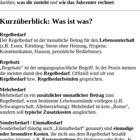
darüber,
was dir zusteht
und
wie das Jobcenter rechnet
.
Kurzüberblick: Was ist was?
Regelbedarf
Der Regelbedarf ist der monatliche Betrag für den
Lebensunterhalt
(z.B. Essen, Kleidung, Strom ohne Heizung, Hygiene,
Kommunikation, Hausrat, persönliche Bedürfnisse).
Regelsatz
„Regelsatz“ ist der umgangssprachliche Begriff. In der Praxis meinen
die meisten damit den
Regelbedarf
. Offiziell wird oft von
Regelbedarf
bzw.
Regelbedarfsstufen
gesprochen.
Mehrbedarf
Mehrbedarf ist ein
zusätzlicher monatlicher Betrag
zum
Regelbedarf, wenn bestimmte Lebensumstände vorliegen (z.B.
Schwangerschaft, Alleinerziehung). Mehrbedarf ist kein „Bonus“,
sondern soll
typische Zusatzkosten
ausgleichen.
Sonderbedarf / Einmalbedarf
Sonderbedarf (häufig auch „Einmalbedarf“ genannt) sind
einmalige
oder besondere Kosten
, die nicht aus dem Regelbedarf bezahlt
werden können, z.B.
Erstausstattung
für Wohnung oder Baby. Je