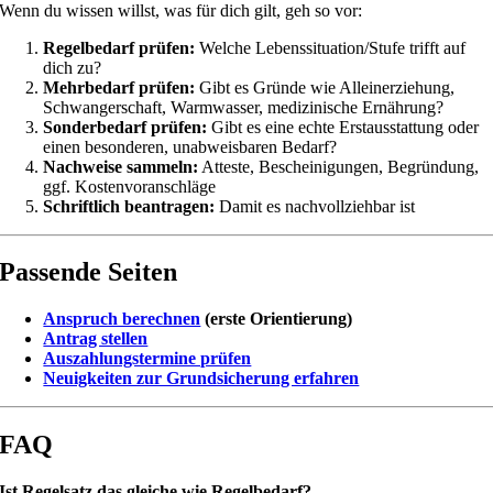
Wenn du wissen willst, was für dich gilt, geh so vor:
Regelbedarf prüfen:
Welche Lebenssituation/Stufe trifft auf
dich zu?
Mehrbedarf prüfen:
Gibt es Gründe wie Alleinerziehung,
Schwangerschaft, Warmwasser, medizinische Ernährung?
Sonderbedarf prüfen:
Gibt es eine echte Erstausstattung oder
einen besonderen, unabweisbaren Bedarf?
Nachweise sammeln:
Atteste, Bescheinigungen, Begründung,
ggf. Kostenvoranschläge
Schriftlich beantragen:
Damit es nachvollziehbar ist
Passende Seiten
Anspruch berechnen
(erste Orientierung)
Antrag stellen
Auszahlungstermine prüfen
Neuigkeiten zur Grundsicherung erfahren
FAQ
Ist Regelsatz das gleiche wie Regelbedarf?