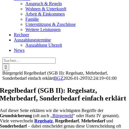
Anspruch & Regeln
Wohnen & Unterkunft
Arbeit & Einkommen
Familie
Unterstützung & Zuschüsse
Weitere Leistungen
Rechner
Auszahlungstermine
Auszahlung Uhrzeit
News
Suche
nach:
Bürgergeld Regelbedarf (SGB II): Regelsatz, Mehrbedarf,
Sonderbedarf einfach erklärt
BGZ
2026-01-29T02:24:19+01:00
Regelbedarf (SGB II): Regelsatz,
Mehrbedarf, Sonderbedarf einfach erklärt
Auf dieser Seite erklären wir die wichtigsten Begriffe der
Grundsicherung
(oft auch „
Bürgergeld
“ oder Hartz IV genannt).
Viele verwechseln
Regelsatz
,
Regelbedarf
,
Mehrbedarf
und
Sonderbedarf
– dabei entscheidet genau diese Unterscheidung oft