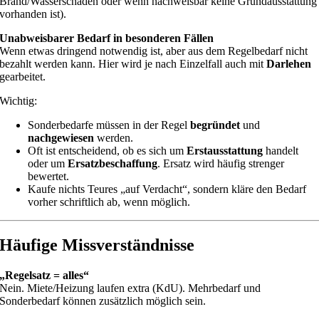
Brand/Wasserschaden oder wenn nachweisbar keine Grundausstattung
vorhanden ist).
Unabweisbarer Bedarf in besonderen Fällen
Wenn etwas dringend notwendig ist, aber aus dem Regelbedarf nicht
bezahlt werden kann. Hier wird je nach Einzelfall auch mit
Darlehen
gearbeitet.
Wichtig:
Sonderbedarfe müssen in der Regel
begründet
und
nachgewiesen
werden.
Oft ist entscheidend, ob es sich um
Erstausstattung
handelt
oder um
Ersatzbeschaffung
. Ersatz wird häufig strenger
bewertet.
Kaufe nichts Teures „auf Verdacht“, sondern kläre den Bedarf
vorher schriftlich ab, wenn möglich.
Häufige Missverständnisse
„Regelsatz = alles“
Nein. Miete/Heizung laufen extra (KdU). Mehrbedarf und
Sonderbedarf können zusätzlich möglich sein.