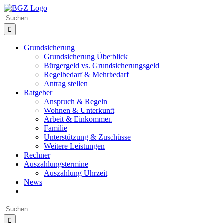
Zum
Inhalt
Suche
springen
nach:
Grundsicherung
Grundsicherung Überblick
Bürgergeld vs. Grundsicherungsgeld
Regelbedarf & Mehrbedarf
Antrag stellen
Ratgeber
Anspruch & Regeln
Wohnen & Unterkunft
Arbeit & Einkommen
Familie
Unterstützung & Zuschüsse
Weitere Leistungen
Rechner
Auszahlungstermine
Auszahlung Uhrzeit
News
Suche
nach: