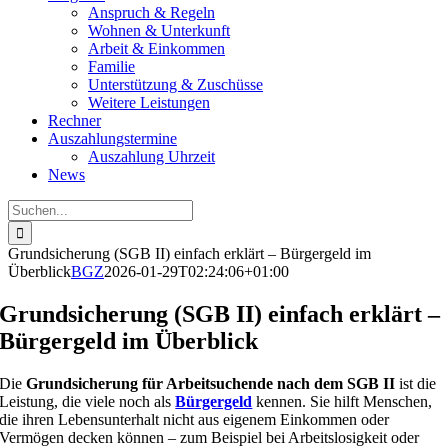
Anspruch & Regeln
Wohnen & Unterkunft
Arbeit & Einkommen
Familie
Unterstützung & Zuschüsse
Weitere Leistungen
Rechner
Auszahlungstermine
Auszahlung Uhrzeit
News
Suche
nach:
Grundsicherung (SGB II) einfach erklärt – Bürgergeld im
Überblick
BGZ
2026-01-29T02:24:06+01:00
Grundsicherung (SGB II) einfach erklärt –
Bürgergeld im Überblick
Die
Grundsicherung für Arbeitsuchende nach dem SGB II
ist die
Leistung, die viele noch als
Bürgergeld
kennen. Sie hilft Menschen,
die ihren Lebensunterhalt nicht aus eigenem Einkommen oder
Vermögen decken können – zum Beispiel bei Arbeitslosigkeit oder