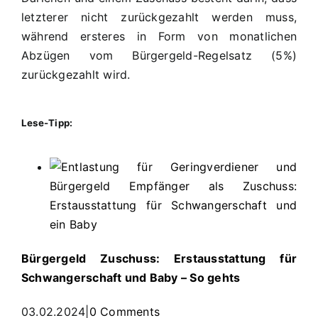
letzterer nicht zurückgezahlt werden muss,
während ersteres in Form von monatlichen
Abzügen vom Bürgergeld-Regelsatz (5%)
zurückgezahlt wird.
Lese-Tipp:
Bürgergeld Zuschuss: Erstausstattung für
Schwangerschaft und Baby – So gehts
03.02.2024
|
0 Comments