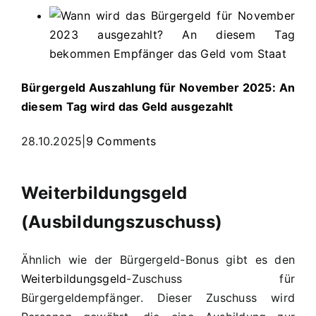
Bürgergeld Auszahlung für November 2025: An
diesem Tag wird das Geld ausgezahlt
28.10.2025
|
9 Comments
Weiterbildungsgeld
(Ausbildungszuschuss)
Ähnlich wie der Bürgergeld-Bonus gibt es den
Weiterbildungsgeld
-Zuschuss für
Bürgergeldempfänger. Dieser Zuschuss wird