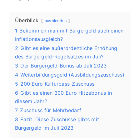
Überblick
ausblenden
1
Bekommen man mit Bürgergeld auch einen
Inflationsausgleich?
2
Gibt es eine außerordentliche Erhöhung
des Bürgergeld-Regelsatzes im Juli?
3
Der Bürgergeld-Bonus ab Juli 2023
4
Weiterbildungsgeld (Ausbildungszuschuss)
5
200 Euro Kulturpass-Zuschuss
6
Gibt es einen 300 Euro Hitzebonus in
diesem Jahr?
7
Zuschuss für Mehrbedarf
8
Fazit: Diese Zuschüsse gibts mit
Bürgergeld im Juli 2023