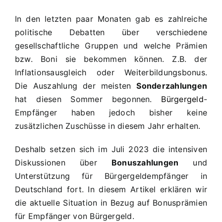
In den letzten paar Monaten gab es zahlreiche
politische Debatten über verschiedene
gesellschaftliche Gruppen und welche Prämien
bzw. Boni sie bekommen können. Z.B. der
Inflationsausgleich oder Weiterbildungsbonus.
Die Auszahlung der meisten
Sonderzahlungen
hat diesen Sommer begonnen.
Bürgergeld
-
Empfänger haben jedoch bisher keine
zusätzlichen Zuschüsse in diesem Jahr erhalten.
Deshalb setzen sich im Juli 2023 die intensiven
Diskussionen über
Bonuszahlungen
und
Unterstützung für Bürgergeldempfänger in
Deutschland fort. In diesem Artikel erklären wir
die aktuelle Situation in Bezug auf Bonusprämien
für Empfänger von Bürgergeld.