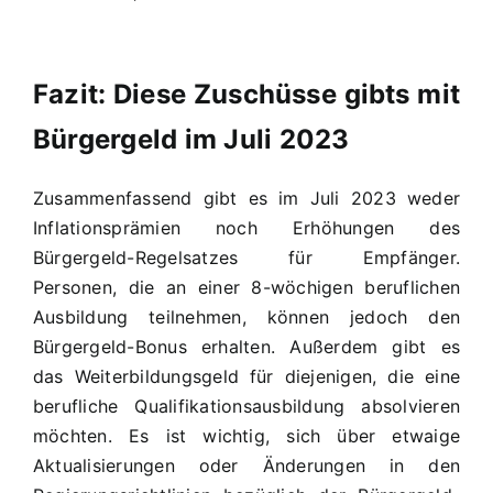
Fazit:
Diese Zuschüsse gibts mit
Bürgergeld im Juli 2023
Zusammenfassend gibt es im Juli 2023 weder
Inflationsprämien noch Erhöhungen des
Bürgergeld-Regelsatzes für Empfänger.
Personen, die an einer 8-wöchigen beruflichen
Ausbildung teilnehmen, können jedoch den
Bürgergeld-Bonus erhalten. Außerdem gibt es
das Weiterbildungsgeld für diejenigen, die eine
berufliche Qualifikationsausbildung absolvieren
möchten. Es ist wichtig, sich über etwaige
Aktualisierungen oder Änderungen in den