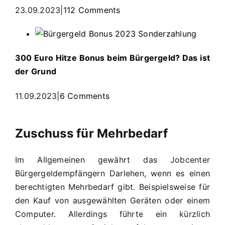
23.09.2023
|
112 Comments
300 Euro Hitze Bonus beim Bürgergeld? Das ist
der Grund
11.09.2023
|
6 Comments
Zuschuss für Mehrbedarf
Im Allgemeinen gewährt das Jobcenter
Bürgergeldempfängern Darlehen, wenn es einen
berechtigten Mehrbedarf gibt. Beispielsweise für
den Kauf von ausgewählten Geräten oder einem
Computer. Allerdings führte ein kürzlich